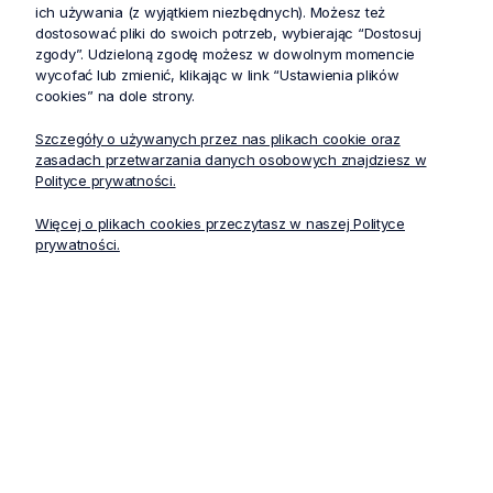
ich używania (z wyjątkiem niezbędnych). Możesz też
dostosować pliki do swoich potrzeb, wybierając “Dostosuj
zgody”. Udzieloną zgodę możesz w dowolnym momencie
wycofać lub zmienić, klikając w link “Ustawienia plików
cookies” na dole strony.
Szczegóły o używanych przez nas plikach cookie oraz
zasadach przetwarzania danych osobowych znajdziesz w
Polityce prywatności.
Nasi specjaliści odpowiedzą na wszystkie pytania i pomogą
Więcej o plikach cookies przeczytasz w naszej Polityce
wybrać stroje medyczne oraz ubrania medyczne, które najlepiej
prywatności.
sprawdzą się w środowisku pracy.
info@stelo.pl
+48 733 888 520
Główne kategorie
Dane o firmie