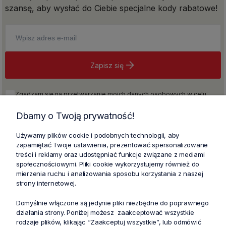
szansę, aby wysłać do Ciebie specjalne kody rabatowe!
Zapisz się
Zgadzam się na przetwarzanie moich danych osobowych w celu
realizacji newslettera na warunkach określonych w
Regulaminie
i w
Polityce prywatności
, w tym również na otrzymywanie informacji
Dbamy o Twoją prywatność!
handlowych drogą elektroniczną zgodnie z przepisami ustawy z dnia
18 lipca 2002 roku o świadczeniu usług drogą elektroniczną (Dz. U. z
Używamy plików cookie i podobnych technologii, aby
2021, poz. 1876 ze zm.).
zapamiętać Twoje ustawienia, prezentować spersonalizowane
treści i reklamy oraz udostępniać funkcje związane z mediami
społecznościowymi. Pliki cookie wykorzystujemy również do
mierzenia ruchu i analizowania sposobu korzystania z naszej
strony internetowej.
Domyślnie włączone są jedynie pliki niezbędne do poprawnego
działania strony. Poniżej możesz zaakceptować wszystkie
rodzaje plików, klikając “Zaakceptuj wszystkie”, lub odmówić