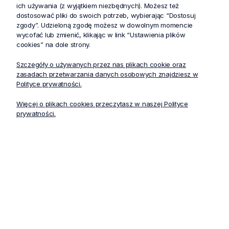
ich używania (z wyjątkiem niezbędnych). Możesz też
dostosować pliki do swoich potrzeb, wybierając “Dostosuj
zgody”. Udzieloną zgodę możesz w dowolnym momencie
wycofać lub zmienić, klikając w link “Ustawienia plików
cookies” na dole strony.
Szczegóły o używanych przez nas plikach cookie oraz
zasadach przetwarzania danych osobowych znajdziesz w
Polityce prywatności.
Nasi specjaliści odpowiedzą na wszystkie pytania i pomogą
Więcej o plikach cookies przeczytasz w naszej Polityce
wybrać stroje medyczne oraz ubrania medyczne, które najlepiej
prywatności.
sprawdzą się w środowisku pracy.
info@stelo.pl
+48 733 888 520
Główne kategorie
Dane o firmie