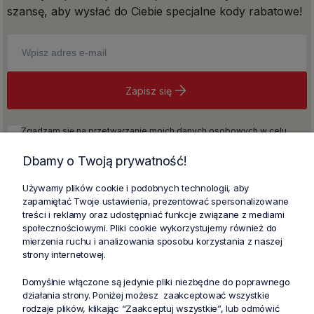
szansę, aby wysłać do Ciebie specjalne kody rabatowe!
Zapisz się
Zgadzam się na przetwarzanie moich danych osobowych w celu
realizacji newslettera na warunkach określonych w
Regulaminie
i w
Polityce prywatności
, w tym również na otrzymywanie informacji
Dbamy o Twoją prywatność!
handlowych drogą elektroniczną zgodnie z przepisami ustawy z dnia
18 lipca 2002 roku o świadczeniu usług drogą elektroniczną (Dz. U. z
Używamy plików cookie i podobnych technologii, aby
2021, poz. 1876 ze zm.).
zapamiętać Twoje ustawienia, prezentować spersonalizowane
treści i reklamy oraz udostępniać funkcje związane z mediami
społecznościowymi. Pliki cookie wykorzystujemy również do
mierzenia ruchu i analizowania sposobu korzystania z naszej
strony internetowej.
Domyślnie włączone są jedynie pliki niezbędne do poprawnego
działania strony. Poniżej możesz zaakceptować wszystkie
rodzaje plików, klikając “Zaakceptuj wszystkie”, lub odmówić