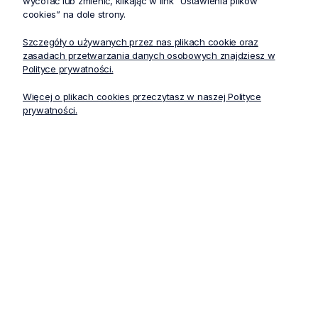
Produkty powiązane
wycofać lub zmienić, klikając w link “Ustawienia plików
cookies” na dole strony.
Szczegóły o używanych przez nas plikach cookie oraz
zasadach przetwarzania danych osobowych znajdziesz w
-20%
Polityce prywatności.
Więcej o plikach cookies przeczytasz w naszej Polityce
prywatności.