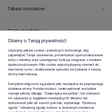
Tabela rozmiarów
Cechy produktu
Dbamy o Twoją prywatność!
Używamy plików cookie i podobnych technologii, aby
zapamiętać Twoje ustawienia, prezentować spersonalizowane
treści i reklamy oraz udostępniać funkcje związane z mediami
Zniżki i oferty specjalne dla
Profesjonalna dostawa
społecznościowymi. Pliki cookie wykorzystujemy również do
lojalnych klientów
zamówień w całej Polsce
mierzenia ruchu i analizowania sposobu korzystania z naszej
strony internetowej.
Bezpieczne i bezproblemowe
Zwrot zakupów do 30 dni bez
Domyślnie włączone są jedynie pliki niezbędne do poprawnego
płatności internetowe
podawania powodu
działania strony. Poniżej możesz zaakceptować wszystkie
rodzaje plików, klikając “Zaakceptuj wszystkie”, lub odmówić
ich używania (z wyjątkiem niezbędnych). Możesz też
dostosować pliki do swoich potrzeb, wybierając “Dostosuj
zgody”. Udzieloną zgodę możesz w dowolnym momencie