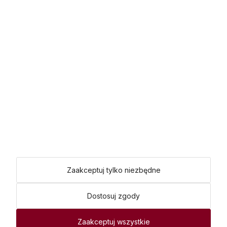
Metody płatności:
poprzez
Shoper Premium
Made with
by
mamezi.pl
Zaakceptuj tylko niezbędne
Dostosuj zgody
Zaakceptuj wszystkie