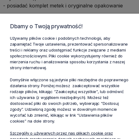
- posiadać komplet metek i oryginalne opakowanie
Produkt należy odesłać na własny koszt korzystając z
Dbamy o Twoją prywatność!
Wygodnych Zwrotów lub przesyłką rejestrowaną
(paczka/list polecony/kurier). Nie przyjmujemy paczek
Używamy plików cookie i podobnych technologii, aby
za pobraniem oraz wysyłanych do paczkomatu.
zapamiętać Twoje ustawienia, prezentować spersonalizowane
Klientowi przysługuje zwrot pełnej kwoty zamówienia.
treści i reklamy oraz udostępniać funkcje związane z mediami
społecznościowymi. Pliki cookie wykorzystujemy również do
mierzenia ruchu i analizowania sposobu korzystania z naszej
strony internetowej.
Adres do wysyłki:
Domyślnie włączone są jedynie pliki niezbędne do poprawnego
działania strony. Poniżej możesz zaakceptować wszystkie
STELO
rodzaje plików, klikając “Zaakceptuj wszystkie”, lub odmówić
ul. Bema 60A/29
ich używania (z wyjątkiem niezbędnych). Możesz też
01-225 Warszawa
dostosować pliki do swoich potrzeb, wybierając “Dostosuj
zgody”. Udzieloną zgodę możesz w dowolnym momencie
wycofać lub zmienić, klikając w link “Ustawienia plików
W razie pytań prosimy o kontakt tel. 733 980 884
cookies” na dole strony.
Szczegóły o używanych przez nas plikach cookie oraz