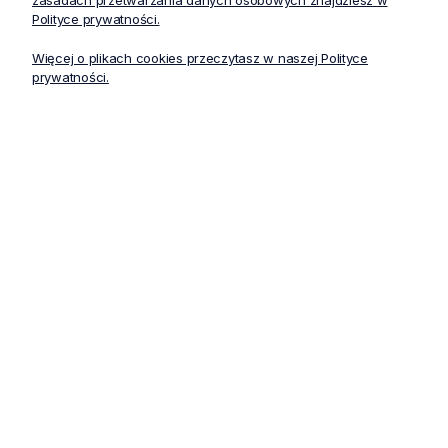
zasadach przetwarzania danych osobowych znajdziesz w
Polityce prywatności.
Więcej o plikach cookies przeczytasz w naszej Polityce
prywatności.
Klub Stelo
Dołącz do nas! Zapisz się do newslettera. Będziesz na
bieżąco z wszystkimi nowościami. Poinformujemy Cię o
obecnych promocjach i akcjach rabatowych. Dasz nam
szansę, aby wysłać do Ciebie specjalne kody rabatowe!
Zapisz się
Zgadzam się na przetwarzanie moich danych osobowych w celu