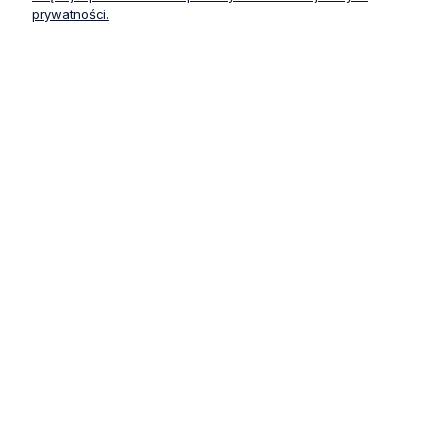
prywatności.
CKE452/WHT
CKE460/WHT
Fartuch medyczny damski Cherokee
Fartuch medyc
Project Lab biały
Project Lab bia