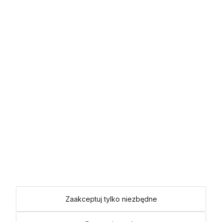
poprzez
Shoper Premium
Made with
by
mamezi.pl
5
(1 opinii)
Pozytywne
100%
Neutralne
0%
Negatywne
0%
Panajot
Ocenił(a) produkt na
Zaakceptuj tylko niezbędne
Opinia zamieszczona 11.12.2025
👍