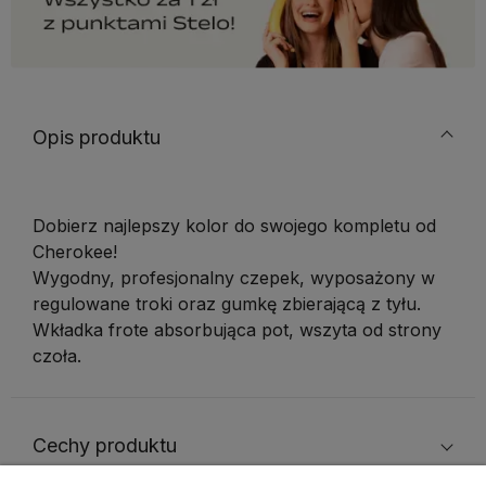
Opis produktu
Dobierz najlepszy kolor do swojego kompletu od
Cherokee!
Wygodny, profesjonalny czepek, wyposażony w
regulowane troki oraz gumkę zbierającą z tyłu.
Wkładka frote absorbująca pot, wszyta od strony
czoła.
Cechy produktu