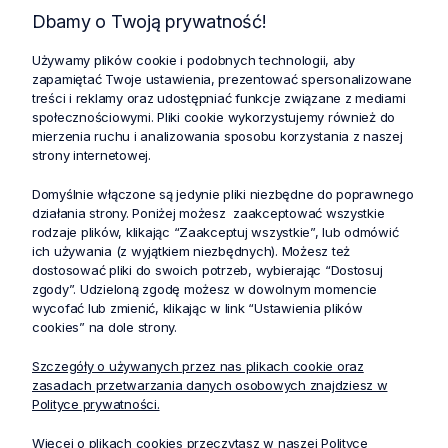
Dbamy o Twoją prywatność!
Używamy plików cookie i podobnych technologii, aby
zapamiętać Twoje ustawienia, prezentować spersonalizowane
Zniżki i oferty specjalne dla
Profesjonalna dostawa
treści i reklamy oraz udostępniać funkcje związane z mediami
lojalnych klientów
zamówień w całej Polsce
społecznościowymi. Pliki cookie wykorzystujemy również do
mierzenia ruchu i analizowania sposobu korzystania z naszej
strony internetowej.
Bezpieczne i bezproblemowe
Zwrot zakupów do 30 dni bez
płatności internetowe
podawania powodu
Domyślnie włączone są jedynie pliki niezbędne do poprawnego
działania strony. Poniżej możesz zaakceptować wszystkie
rodzaje plików, klikając “Zaakceptuj wszystkie”, lub odmówić
ich używania (z wyjątkiem niezbędnych). Możesz też
dostosować pliki do swoich potrzeb, wybierając “Dostosuj
Produkty powiązane
zgody”. Udzieloną zgodę możesz w dowolnym momencie
wycofać lub zmienić, klikając w link “Ustawienia plików
cookies” na dole strony.
Szczegóły o używanych przez nas plikach cookie oraz
zasadach przetwarzania danych osobowych znajdziesz w
Polityce prywatności.
Więcej o plikach cookies przeczytasz w naszej Polityce