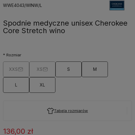
WWE4043/WINW/L
Spodnie medyczne unisex Cherokee
Core Stretch wino
*
Rozmiar
XXS
XS
S
M
L
XL
Tabela rozmiarów
136,00 zł