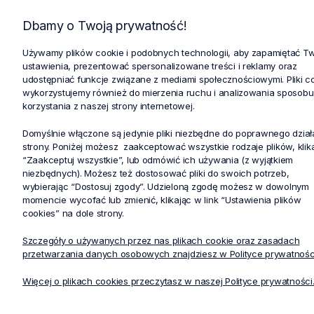
WWE4725/WINW
CKE460/WHT
Dbamy o Twoją prywatność!
Bluza medyczna męska Cherokee
Fartuch medyc
Używamy plików cookie i podobnych technologii, aby zapamiętać T
Core Stretch wino
Project Lab bia
ustawienia, prezentować spersonalizowane treści i reklamy oraz
od
76,30 zł
od
139,00 zł
udostępniać funkcje związane z mediami społecznościowymi. Pliki c
wykorzystujemy również do mierzenia ruchu i analizowania sposobu
Cena regularna:
109,00 zł
korzystania z naszej strony internetowej.
Najniższa cena:
92,65 zł
Domyślnie włączone są jedynie pliki niezbędne do poprawnego dział
strony. Poniżej możesz zaakceptować wszystkie rodzaje plików, klik
“Zaakceptuj wszystkie”, lub odmówić ich używania (z wyjątkiem
niezbędnych). Możesz też dostosować pliki do swoich potrzeb,
wybierając “Dostosuj zgody”. Udzieloną zgodę możesz w dowolnym
Klub Stelo
momencie wycofać lub zmienić, klikając w link “Ustawienia plików
cookies” na dole strony.
Dołącz do nas! Zapisz się do newslettera. Będziesz na
Szczegóły o używanych przez nas plikach cookie oraz zasadach
bieżąco z wszystkimi nowościami. Poinformujemy Cię o
przetwarzania danych osobowych znajdziesz w Polityce prywatnośc
obecnych promocjach i akcjach rabatowych. Dasz nam
szansę, aby wysłać do Ciebie specjalne kody rabatowe!
Więcej o plikach cookies przeczytasz w naszej Polityce prywatności