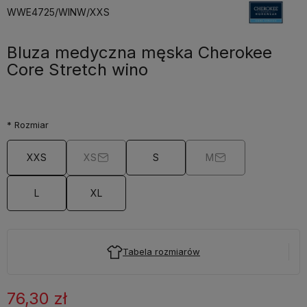
WWE4725/WINW/XXS
Bluza medyczna męska Cherokee
Core Stretch wino
*
Rozmiar
XXS
XS
S
M
L
XL
Tabela rozmiarów
76,30 zł