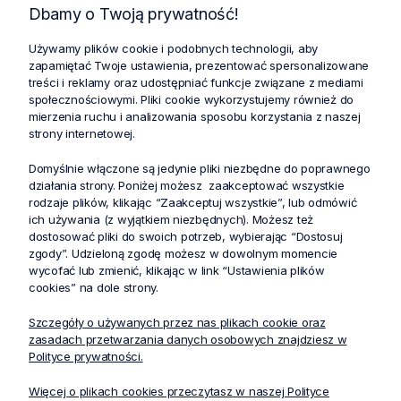
Dbamy o Twoją prywatność!
Używamy plików cookie i podobnych technologii, aby
zapamiętać Twoje ustawienia, prezentować spersonalizowane
Cechy produktu
treści i reklamy oraz udostępniać funkcje związane z mediami
społecznościowymi. Pliki cookie wykorzystujemy również do
mierzenia ruchu i analizowania sposobu korzystania z naszej
strony internetowej.
Domyślnie włączone są jedynie pliki niezbędne do poprawnego
działania strony. Poniżej możesz zaakceptować wszystkie
Zniżki i oferty specjalne dla
Profesjonalna dostawa
rodzaje plików, klikając “Zaakceptuj wszystkie”, lub odmówić
lojalnych klientów
zamówień w całej Polsce
ich używania (z wyjątkiem niezbędnych). Możesz też
dostosować pliki do swoich potrzeb, wybierając “Dostosuj
zgody”. Udzieloną zgodę możesz w dowolnym momencie
Bezpieczne i bezproblemowe
Zwrot zakupów do 30 dni bez
wycofać lub zmienić, klikając w link “Ustawienia plików
płatności internetowe
podawania powodu
cookies” na dole strony.
Szczegóły o używanych przez nas plikach cookie oraz
zasadach przetwarzania danych osobowych znajdziesz w
Polityce prywatności.
Produkty powiązane
Więcej o plikach cookies przeczytasz w naszej Polityce