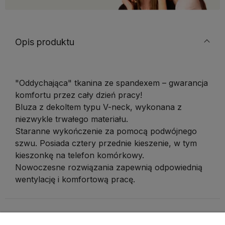
Opis produktu
"Oddychająca" tkanina ze spandexem – gwarancja
komfortu przez cały dzień pracy!
Bluza z dekoltem typu V-neck, wykonana z
niezwykle trwałego materiału.
Staranne wykończenie za pomocą podwójnego
szwu. Posiada cztery przednie kieszenie, w tym
kieszonkę na telefon komórkowy.
Nowoczesne rozwiązania zapewnią odpowiednią
wentylację i komfortową pracę.
Tabela rozmiarów