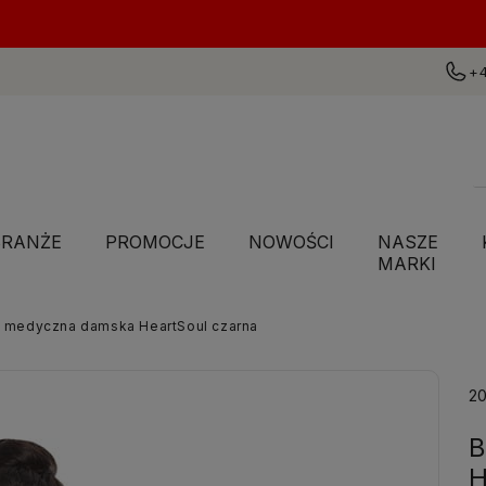
+4
BRANŻE
PROMOCJE
NOWOŚCI
NASZE
MARKI
a medyczna damska HeartSoul czarna
2
B
H