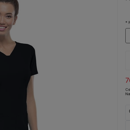
*
R
7
Ce
Na