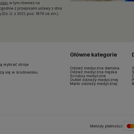
ności
, w tym również na
zgodnie z przepisami ustawy z dnia
(Dz. U. z 2021, poz. 1876 ze zm.).
Główne kategorie
ą wybrać stroje
Odzież medyczna damska
S
Odzież medyczna męska
S
zą się w środowisku
Scrubsy medyczne
O
Outlet odzieży medycznej
P
Marki odzieży medycznej
B
Metody płatności: