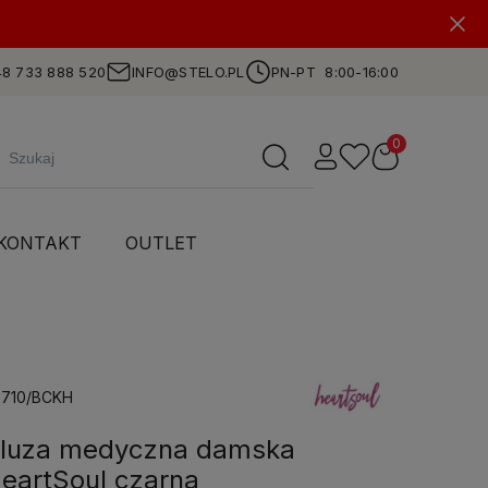
8 733 888 520
INFO@STELO.PL
PN-PT 8:00-16:00
KONTAKT
OUTLET
0710/BCKH
luza medyczna damska
eartSoul czarna