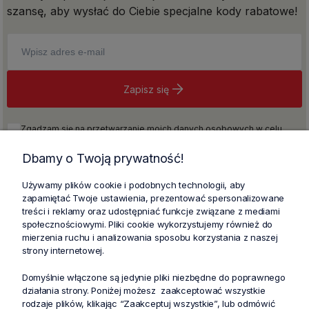
szansę, aby wysłać do Ciebie specjalne kody rabatowe!
Zapisz się
Zgadzam się na przetwarzanie moich danych osobowych w celu
realizacji newslettera na warunkach określonych w
Regulaminie
i w
Polityce prywatności
, w tym również na otrzymywanie informacji
Dbamy o Twoją prywatność!
handlowych drogą elektroniczną zgodnie z przepisami ustawy z dnia
18 lipca 2002 roku o świadczeniu usług drogą elektroniczną (Dz. U. z
Używamy plików cookie i podobnych technologii, aby
2021, poz. 1876 ze zm.).
zapamiętać Twoje ustawienia, prezentować spersonalizowane
treści i reklamy oraz udostępniać funkcje związane z mediami
społecznościowymi. Pliki cookie wykorzystujemy również do
mierzenia ruchu i analizowania sposobu korzystania z naszej
strony internetowej.
Domyślnie włączone są jedynie pliki niezbędne do poprawnego
działania strony. Poniżej możesz zaakceptować wszystkie
rodzaje plików, klikając “Zaakceptuj wszystkie”, lub odmówić