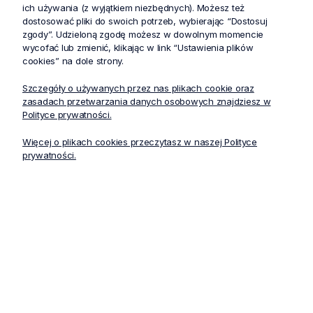
ich używania (z wyjątkiem niezbędnych). Możesz też
dostosować pliki do swoich potrzeb, wybierając “Dostosuj
zgody”. Udzieloną zgodę możesz w dowolnym momencie
wycofać lub zmienić, klikając w link “Ustawienia plików
cookies” na dole strony.
Szczegóły o używanych przez nas plikach cookie oraz
zasadach przetwarzania danych osobowych znajdziesz w
Polityce prywatności.
Nasi specjaliści odpowiedzą na wszystkie pytania i pomogą
Więcej o plikach cookies przeczytasz w naszej Polityce
wybrać stroje medyczne oraz ubrania medyczne, które najlepiej
prywatności.
sprawdzą się w środowisku pracy.
info@stelo.pl
+48 733 888 520
Główne kategorie
Dane o firmie