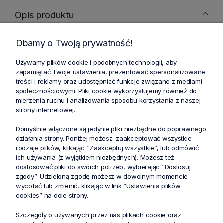
Opis produktu
Dbamy o Twoją prywatność!
Spodnie medyczne męskie jogger Daniel
Używamy plików cookie i podobnych technologii, aby
wyposażone są w 6 kieszeni: 2 przednie kieszenie,
zapamiętać Twoje ustawienia, prezentować spersonalizowane
2 tylne kieszenie wpuszczane, 1 kieszeń cargo i 1
treści i reklamy oraz udostępniać funkcje związane z mediami
społecznościowymi. Pliki cookie wykorzystujemy również do
kieszeń cargo zapinana na zamek.
mierzenia ruchu i analizowania sposobu korzystania z naszej
strony internetowej.
Domyślnie włączone są jedynie pliki niezbędne do poprawnego
Tabela rozmiarów
działania strony. Poniżej możesz zaakceptować wszystkie
rodzaje plików, klikając “Zaakceptuj wszystkie”, lub odmówić
ich używania (z wyjątkiem niezbędnych). Możesz też
dostosować pliki do swoich potrzeb, wybierając “Dostosuj
Cechy produktu
zgody”. Udzieloną zgodę możesz w dowolnym momencie
wycofać lub zmienić, klikając w link “Ustawienia plików
cookies” na dole strony.
Szczegóły o używanych przez nas plikach cookie oraz