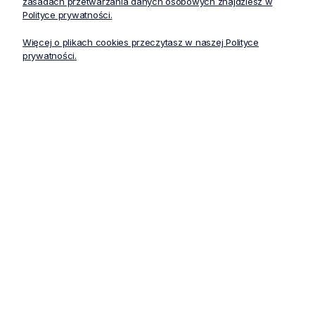
zasadach przetwarzania danych osobowych znajdziesz w
Polityce prywatności.
Zniżki i oferty specjalne dla
Profesjonalna dostawa
lojalnych klientów
zamówień w całej Polsce
Więcej o plikach cookies przeczytasz w naszej Polityce
prywatności.
Bezpieczne i bezproblemowe
Zwrot zakupów do 30 dni bez
płatności internetowe
podawania powodu
Produkty powiązane