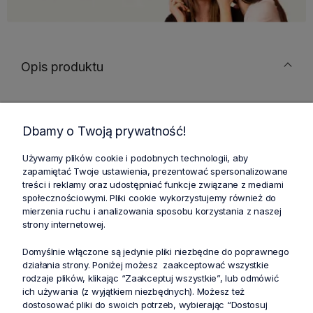
Opis produktu
Spodnie medyczne damskie z lini Toby, typu
Dbamy o Twoją prywatność!
jogger wyposażone są w 2 przednie kieszenie, 2
kieszenie cargo, 1 kieszeń cargo na zamek
Używamy plików cookie i podobnych technologii, aby
zapamiętać Twoje ustawienia, prezentować spersonalizowane
błyskawiczny oraz 2 kieszenie tylne. Wykonane są
treści i reklamy oraz udostępniać funkcje związane z mediami
z elastycznego materiału, który zapewnia wygodę i
społecznościowymi. Pliki cookie wykorzystujemy również do
swobodę ruchu
mierzenia ruchu i analizowania sposobu korzystania z naszej
strony internetowej.
*Podane wymiary odzieży są mierzone na
Domyślnie włączone są jedynie pliki niezbędne do poprawnego
płasko.
działania strony. Poniżej możesz zaakceptować wszystkie
rodzaje plików, klikając “Zaakceptuj wszystkie”, lub odmówić
ich używania (z wyjątkiem niezbędnych). Możesz też
dostosować pliki do swoich potrzeb, wybierając “Dostosuj