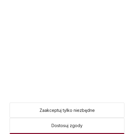
Dołącz do nas:
Facebook
Instagram
Youtube
Metody płatności:
poprzez
Shoper Premium
Made with
by
mamezi.pl
Zaakceptuj tylko niezbędne
Dostosuj zgody