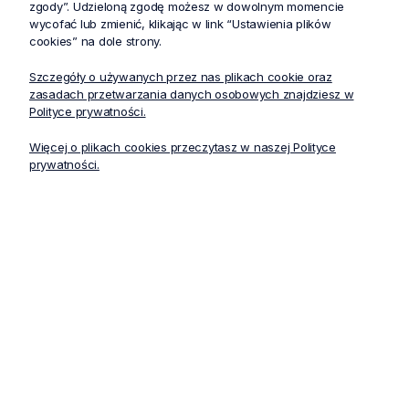
zgody”. Udzieloną zgodę możesz w dowolnym momencie
Tabela rozmiarów
wycofać lub zmienić, klikając w link “Ustawienia plików
cookies” na dole strony.
Szczegóły o używanych przez nas plikach cookie oraz
zasadach przetwarzania danych osobowych znajdziesz w
Cechy produktu
Polityce prywatności.
Więcej o plikach cookies przeczytasz w naszej Polityce
prywatności.
Zniżki i oferty specjalne dla
Profesjonalna dostawa
lojalnych klientów
zamówień w całej Polsce
Bezpieczne i bezproblemowe
Zwrot zakupów do 30 dni bez
płatności internetowe
podawania powodu