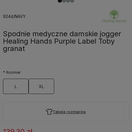
9244/NAVY
Spodnie medyczne damskie jogger
Healing Hands Purple Label Toby
granat
*
Rozmiar
L
XL
Tabela rozmiarów
139,30 zł