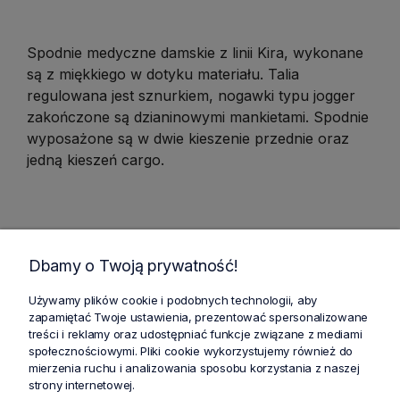
Spodnie medyczne damskie z linii Kira, wykonane
są z miękkiego w dotyku materiału. Talia
regulowana jest sznurkiem, nogawki typu jogger
zakończone są dzianinowymi mankietami. Spodnie
wyposażone są w dwie kieszenie przednie oraz
jedną kieszeń cargo.
Dbamy o Twoją prywatność!
Tabela rozmiarów
Używamy plików cookie i podobnych technologii, aby
zapamiętać Twoje ustawienia, prezentować spersonalizowane
treści i reklamy oraz udostępniać funkcje związane z mediami
społecznościowymi. Pliki cookie wykorzystujemy również do
Cechy produktu
mierzenia ruchu i analizowania sposobu korzystania z naszej
strony internetowej.