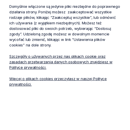
Domyślnie włączone są jedynie pliki niezbędne do poprawnego
działania strony. Poniżej możesz zaakceptować wszystkie
rodzaje plików, klikając “Zaakceptuj wszystkie”, lub odmówić
Zniżki i oferty specjalne dla
Profesjonalna dostawa
ich używania (z wyjątkiem niezbędnych). Możesz też
lojalnych klientów
zamówień w całej Polsce
dostosować pliki do swoich potrzeb, wybierając “Dostosuj
zgody”. Udzieloną zgodę możesz w dowolnym momencie
wycofać lub zmienić, klikając w link “Ustawienia plików
cookies” na dole strony.
Bezpieczne i bezproblemowe
Zwrot zakupów do 30 dni bez
płatności internetowe
podawania powodu
Szczegóły o używanych przez nas plikach cookie oraz
zasadach przetwarzania danych osobowych znajdziesz w
Polityce prywatności.
Więcej o plikach cookies przeczytasz w naszej Polityce
Produkty powiązane
prywatności.
-30%