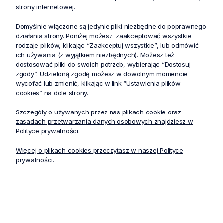
strony internetowej.
Opis produktu
Domyślnie włączone są jedynie pliki niezbędne do poprawnego
działania strony. Poniżej możesz zaakceptować wszystkie
rodzaje plików, klikając “Zaakceptuj wszystkie”, lub odmówić
Spodnie medyczne damskie z linii Cosmo
ich używania (z wyjątkiem niezbędnych). Możesz też
dostosować pliki do swoich potrzeb, wybierając “Dostosuj
wyposażone są w 6 kieszeni: 2 przednie kieszenie
zgody”. Udzieloną zgodę możesz w dowolnym momencie
w szwach, 2 kieszenie cargo oraz 2 kieszenie z
wycofać lub zmienić, klikając w link “Ustawienia plików
tyłu. Wykonane są z poliestru pochodzącego z
cookies” na dole strony.
recyklingu i technologii CiCLO, materiał jest miękki,
Szczegóły o używanych przez nas plikach cookie oraz
rozciągliwy i oddychający, zapewniający komfort
zasadach przetwarzania danych osobowych znajdziesz w
pracy.
Polityce prywatności.
Więcej o plikach cookies przeczytasz w naszej Polityce
prywatności.
Tabela rozmiarów