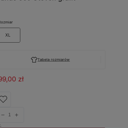
ozmiar
XL
Tabela rozmiarów
99,00 zł
.