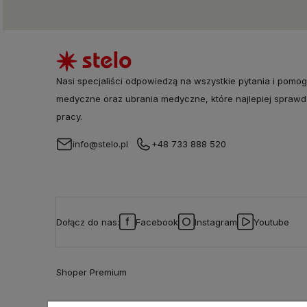
Nasi specjaliści odpowiedzą na wszystkie pytania i pomog
medyczne oraz ubrania medyczne, które najlepiej sprawd
pracy.
info@stelo.pl
+48 733 888 520
Dołącz do nas:
Facebook
Instagram
Youtube
Shoper Premium