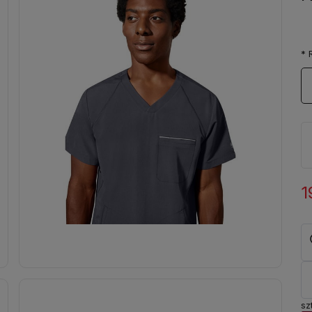
*
R
1
szt