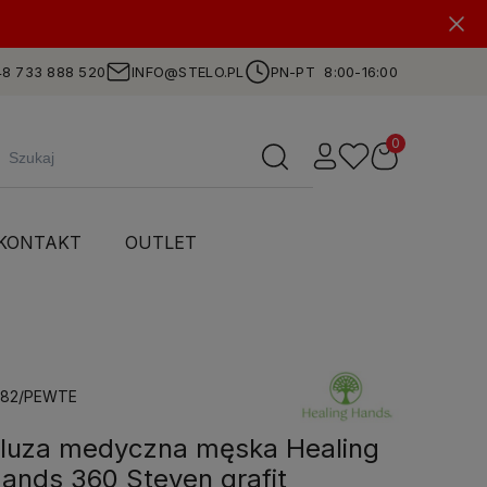
8 733 888 520
INFO@STELO.PL
PN-PT 8:00-16:00
KONTAKT
OUTLET
382/PEWTE
luza medyczna męska Healing
ands 360 Steven grafit