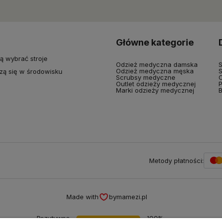
Główne kategorie
ą wybrać stroje
Odzież medyczna damska
S
Odzież medyczna męska
S
zą się w środowisku
Scrubsy medyczne
O
Outlet odzieży medycznej
P
Marki odzieży medycznej
B
Metody płatności:
Made with
by
mamezi.pl
Pozytywne
100%