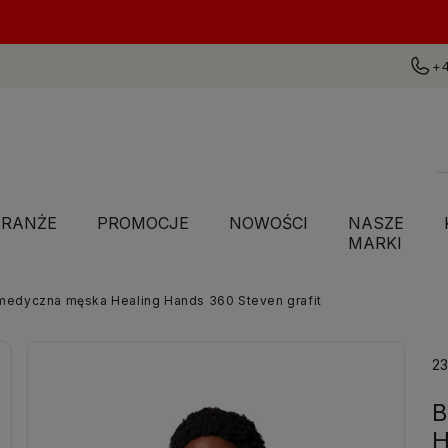
+4
BRANŻE
PROMOCJE
NOWOŚCI
NASZE
MARKI
medyczna męska Healing Hands 360 Steven grafit
2
B
H