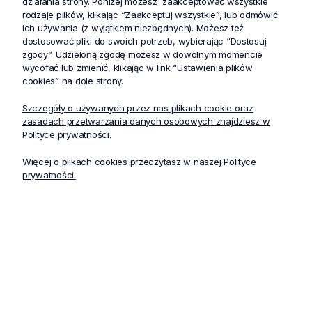
działania strony. Poniżej możesz zaakceptować wszystkie
rodzaje plików, klikając “Zaakceptuj wszystkie”, lub odmówić
Jak pielęgnować bluzę?
ich używania (z wyjątkiem niezbędnych). Możesz też
dostosować pliki do swoich potrzeb, wybierając “Dostosuj
zgody”. Udzieloną zgodę możesz w dowolnym momencie
Bluzę należy wyprać przed pierwszym użyciem.
wycofać lub zmienić, klikając w link “Ustawienia plików
Można ją prać z podobnymi kolorami w
cookies” na dole strony.
temperaturze do 60°C. Nie stosować wybielaczy.
Produkt można suszyć bębnowo oraz w razie
Szczegóły o używanych przez nas plikach cookie oraz
zasadach przetwarzania danych osobowych znajdziesz w
potrzeby prasować w średniej temperaturze. Nie
Polityce prywatności.
czyścić chemicznie. Zawsze należy stosować się
do instrukcji na etykiecie konkretnego
Więcej o plikach cookies przeczytasz w naszej Polityce
egzemplarza.
prywatności.
Najczęściej zadawane pytania
Co oznacza technologia PROTX2®?
Technologia pomaga ograniczać powstawanie
nieprzyjemnego zapachu w tkaninie i wspiera