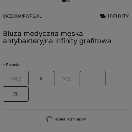
CKE900A/PWPS/XL
Bluza medyczna męska
antybakteryjna Infinity grafitowa
*
Rozmiar
XS
S
M
L
XL
Tabela rozmiarów