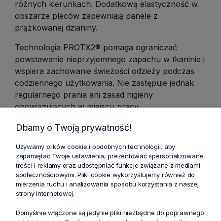
różnych kierunkach. Dodatkową elastyczność w
obszarze pleców zapewniają panele z
prążkowanej dzianiny.
Technologia PROTX2® pomaga ograniczać
powstawanie nieprzyjemnego zapachu w tkaninie i
wspiera zachowanie świeżości odzieży podczas
codziennego użytkowania. Nie zastępuje jednak
regularnego prania ani zasad higieny
obowiązujących w miejscu pracy.
Dla kogo sprawdzi się grafitowa bluza
Dbamy o Twoją prywatność!
Infinity?
Używamy plików cookie i podobnych technologii, aby
zapamiętać Twoje ustawienia, prezentować spersonalizowane
Grafitowa bluza może sprawdzić się u lekarzy,
treści i reklamy oraz udostępniać funkcje związane z mediami
pielęgniarzy, fizjoterapeutów, stomatologów,
społecznościowymi. Pliki cookie wykorzystujemy również do
techników medycznych i pracowników
mierzenia ruchu i analizowania sposobu korzystania z naszej
strony internetowej.
prywatnych gabinetów. Neutralna kolorystyka
pozwala łatwo dopasować spodnie i wykorzystać
Domyślnie włączone są jedynie pliki niezbędne do poprawnego
bluzę jako wspólny element stroju zespołu.