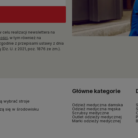
elu realizacji newslettera na
ności
, w tym również na
zgodnie z przepisami ustawy z dnia
(Dz. U. z 2021, poz. 1876 ze zm.).
Główne kategorie
ą wybrać stroje
Odzież medyczna damska
S
Odzież medyczna męska
S
zą się w środowisku
Scrubsy medyczne
O
Outlet odzieży medycznej
P
Marki odzieży medycznej
B