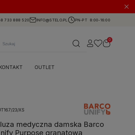
8 733 888 520
INFO@STELO.PL
PN-PT 8:00-16:00
KONTAKT
OUTLET
T167/23/XS
luza medyczna damska Barco
nify Purpose granatowa