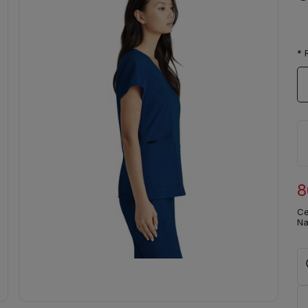
*
R
8
Ce
Na