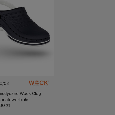
O/03
medyczne Wock Clog
ranatowo-białe
00 zł