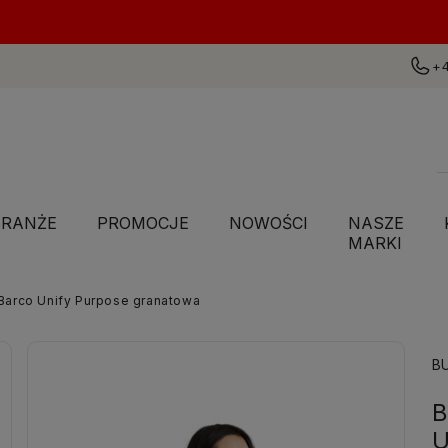
+4
BRANŻE
PROMOCJE
NOWOŚCI
NASZE
MARKI
arco Unify Purpose granatowa
BU
B
U