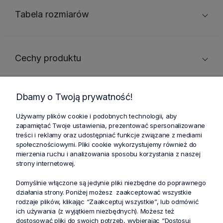
Tabela rozmiarów
Cechy produktu
Dbamy o Twoją prywatność!
Używamy plików cookie i podobnych technologii, aby
Zniżki i oferty specjalne dla
Profesjonalna dostawa
zapamiętać Twoje ustawienia, prezentować spersonalizowane
lojalnych klientów
zamówień w całej Polsce
treści i reklamy oraz udostępniać funkcje związane z mediami
społecznościowymi. Pliki cookie wykorzystujemy również do
mierzenia ruchu i analizowania sposobu korzystania z naszej
Bezpieczne i bezproblemowe
Zwrot zakupów do 30 dni bez
strony internetowej.
płatności internetowe
podawania powodu
Domyślnie włączone są jedynie pliki niezbędne do poprawnego
działania strony. Poniżej możesz zaakceptować wszystkie
rodzaje plików, klikając “Zaakceptuj wszystkie”, lub odmówić
ich używania (z wyjątkiem niezbędnych). Możesz też
dostosować pliki do swoich potrzeb, wybierając “Dostosuj