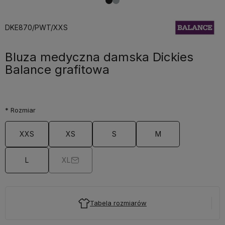
DKE870/PWT/XXS
Bluza medyczna damska Dickies
Balance grafitowa
*
Rozmiar
XXS
XS
S
M
L
XL
Tabela rozmiarów