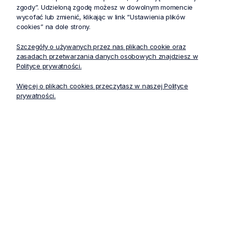
Produkty powiązane
zgody”. Udzieloną zgodę możesz w dowolnym momencie
wycofać lub zmienić, klikając w link “Ustawienia plików
cookies” na dole strony.
Bestseller
Szczegóły o używanych przez nas plikach cookie oraz
-30%
zasadach przetwarzania danych osobowych znajdziesz w
Polityce prywatności.
Więcej o plikach cookies przeczytasz w naszej Polityce
prywatności.