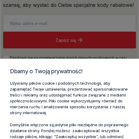
szansę, aby wysłać do Ciebie specjalne kody rabatowe!
Zapisz się
Zgadzam się na przetwarzanie moich danych osobowych w celu
realizacji newslettera na warunkach określonych w
Regulaminie
i w
Polityce prywatności
, w tym również na otrzymywanie informacji
Dbamy o Twoją prywatność!
handlowych drogą elektroniczną zgodnie z przepisami ustawy z dnia
18 lipca 2002 roku o świadczeniu usług drogą elektroniczną (Dz. U. z
Używamy plików cookie i podobnych technologii, aby
2021, poz. 1876 ze zm.).
zapamiętać Twoje ustawienia, prezentować spersonalizowane
treści i reklamy oraz udostępniać funkcje związane z mediami
społecznościowymi. Pliki cookie wykorzystujemy również do
mierzenia ruchu i analizowania sposobu korzystania z naszej
strony internetowej.
Domyślnie włączone są jedynie pliki niezbędne do poprawnego
działania strony. Poniżej możesz zaakceptować wszystkie
rodzaje plików, klikając “Zaakceptuj wszystkie”, lub odmówić