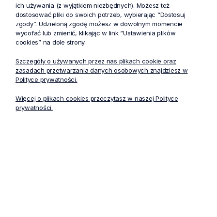
ich używania (z wyjątkiem niezbędnych). Możesz też
dostosować pliki do swoich potrzeb, wybierając “Dostosuj
zgody”. Udzieloną zgodę możesz w dowolnym momencie
wycofać lub zmienić, klikając w link “Ustawienia plików
cookies” na dole strony.
Szczegóły o używanych przez nas plikach cookie oraz
zasadach przetwarzania danych osobowych znajdziesz w
Polityce prywatności.
Nasi specjaliści odpowiedzą na wszystkie pytania i pomogą
Więcej o plikach cookies przeczytasz w naszej Polityce
wybrać stroje medyczne oraz ubrania medyczne, które najlepiej
prywatności.
sprawdzą się w środowisku pracy.
info@stelo.pl
+48 733 888 520
Główne kategorie
Dane o firmie