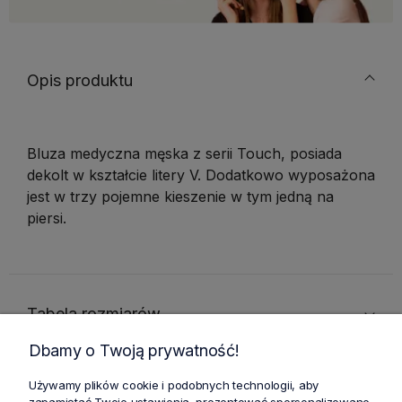
Opis produktu
Bluza medyczna męska z serii Touch, posiada
dekolt w kształcie litery V. Dodatkowo wyposażona
jest w trzy pojemne kieszenie w tym jedną na
piersi.
Tabela rozmiarów
Dbamy o Twoją prywatność!
Używamy plików cookie i podobnych technologii, aby
Cechy produktu
zapamiętać Twoje ustawienia, prezentować spersonalizowane