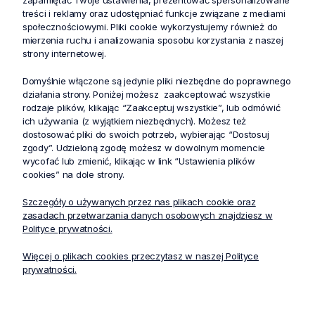
treści i reklamy oraz udostępniać funkcje związane z mediami
społecznościowymi. Pliki cookie wykorzystujemy również do
mierzenia ruchu i analizowania sposobu korzystania z naszej
strony internetowej.
Domyślnie włączone są jedynie pliki niezbędne do poprawnego
Zniżki i oferty specjalne dla
Profesjonalna dostawa
działania strony. Poniżej możesz zaakceptować wszystkie
lojalnych klientów
zamówień w całej Polsce
rodzaje plików, klikając “Zaakceptuj wszystkie”, lub odmówić
ich używania (z wyjątkiem niezbędnych). Możesz też
dostosować pliki do swoich potrzeb, wybierając “Dostosuj
Bezpieczne i bezproblemowe
Zwrot zakupów do 30 dni bez
zgody”. Udzieloną zgodę możesz w dowolnym momencie
płatności internetowe
podawania powodu
wycofać lub zmienić, klikając w link “Ustawienia plików
cookies” na dole strony.
Szczegóły o używanych przez nas plikach cookie oraz
zasadach przetwarzania danych osobowych znajdziesz w
Produkty powiązane
Polityce prywatności.
Więcej o plikach cookies przeczytasz w naszej Polityce
prywatności.
-20%